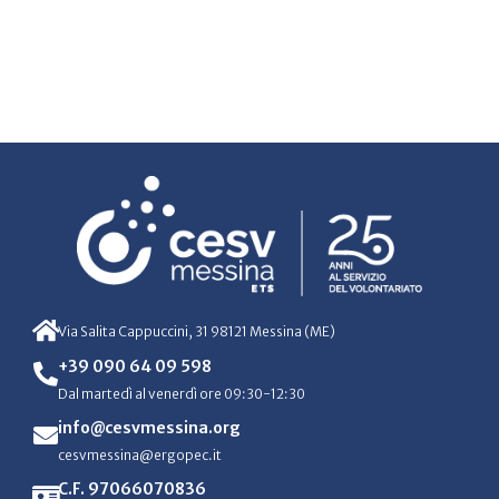
Via Salita Cappuccini, 31 98121 Messina (ME)
+39 090 64 09 598
Dal martedì al venerdì ore 09:30-12:30
info@cesvmessina.org
cesvmessina@ergopec.it
C.F. 97066070836