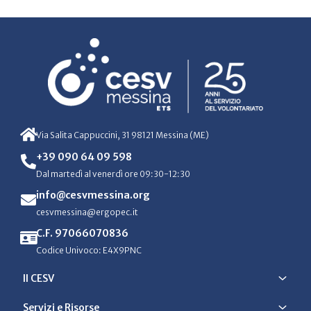
Via Salita Cappuccini, 31 98121 Messina (ME)
+39 090 64 09 598
Dal martedì al venerdì ore 09:30-12:30
info@cesvmessina.org
cesvmessina@ergopec.it
C.F. 97066070836
Codice Univoco: E4X9PNC
Il CESV
Servizi e Risorse