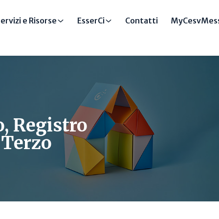
ervizi e Risorse
EsserCi
Contatti
MyCesvMess
, Registro
 Terzo