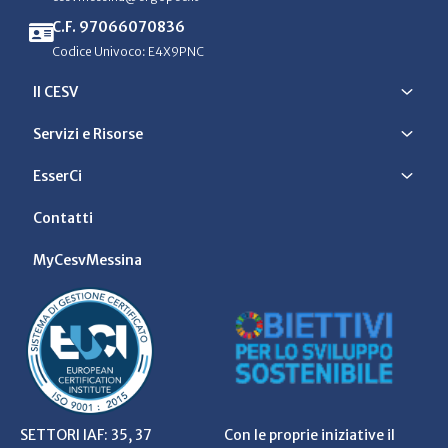
C.F. 97066070836
Codice Univoco: E4X9PNC
Il CESV
Servizi e Risorse
EsserCi
Contatti
MyCesvMessina
SETTORI IAF: 35, 37
Con le proprie iniziative il