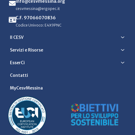
info@cesvmessina.org
cesvmessina@ergopec.it
C.F. 97066070836
Codice Univoco: E4X9PNC
Il CESV
Servizi e Risorse
EsserCi
Contatti
MyCesvMessina