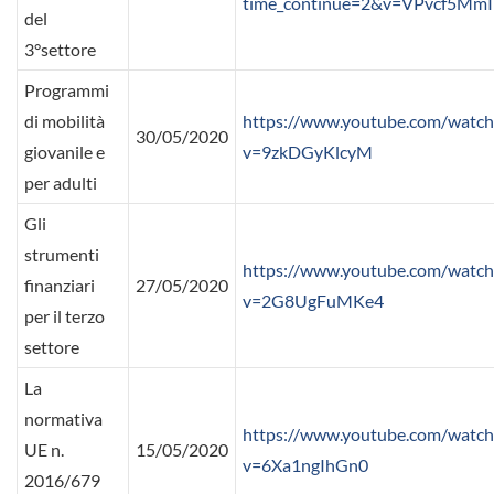
time_continue=2&v=VPvcf5Mm
del
3°settore
Programmi
di mobilità
https://www.youtube.com/watch
30/05/2020
giovanile e
v=9zkDGyKlcyM
per adulti
Gli
strumenti
https://www.youtube.com/watch
finanziari
27/05/2020
v=2G8UgFuMKe4
per il terzo
settore
La
normativa
https://www.youtube.com/watch
UE n.
15/05/2020
v=6Xa1ngIhGn0
2016/679