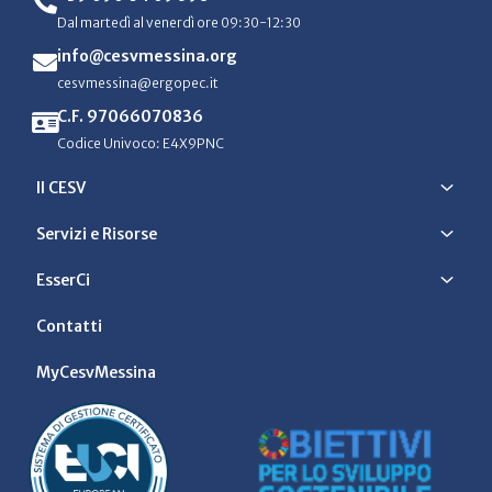
Dal martedì al venerdì ore 09:30-12:30
info@cesvmessina.org
cesvmessina@ergopec.it
C.F. 97066070836
Codice Univoco: E4X9PNC
Il CESV
Servizi e Risorse
EsserCi
Contatti
MyCesvMessina