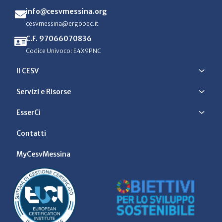
info@cesvmessina.org
cesvmessina@ergopec.it
C.F. 97066070836
Codice Univoco: E4X9PNC
Il CESV
Servizi e Risorse
EsserCi
Contatti
MyCesvMessina