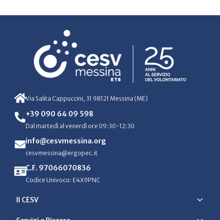
Via Salita Cappuccini, 31 98121 Messina (ME)
+39 090 64 09 598
Dal martedì al venerdì ore 09:30-12:30
info@cesvmessina.org
cesvmessina@ergopec.it
C.F. 97066070836
Codice Univoco: E4X9PNC
Il CESV