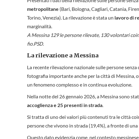
Presentati i dati della rilevazione sulle persone senz
metropolitane
(Bari, Bologna, Cagliari, Catania, Fir
Torino, Venezia). La rilevazione è stata un
lavoro di r
marginalità.
A Messina 129 le persone rilevate, 130 volontari coin
fio.PSD.
La rilevazione a Messina
La recente rilevazione nazionale sulle persone senza 
fotografia importante anche per la città di Messina, o
un fenomeno complesso e in continua evoluzione.
Nella notte del 26 gennaio 2026, a Messina sono stat
accoglienza e 25 presenti in strada
.
Si tratta di uno dei valori più contenuti tra le città 
persone che vivono in strada (19,4%), a fronte di una 
Questo dato evidenzia come, nel contesto messinese, il