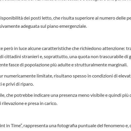
sponibilità dei posti letto, che risulta superiore al numero delle 
ssivamente adeguata sul piano emergenziale.
e però in luce alcune caratteristiche che richiedono attenzione: tra
di cittadini stranieri e, soprattutto, una quota non trascurabile di 
nte fasce di popolazione più adulte e strutturalmente marginali.
pur numericamente limitate, risultano spesso in condizioni di eleva
e privi di riparo.
e, che potrebbe indicare una presenza meno visibile e quindi più di
 rilevazione e presa in carico.
oint in Time”, rappresenta una fotografia puntuale del fenomeno e,