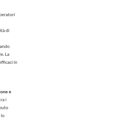
operatori
tà di
ziando
e. La
fficaci in
zione e
ra i
ibuto
 lo