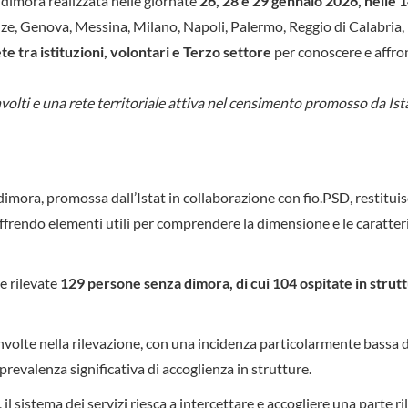
a dimora realizzata nelle giornate
26, 28 e 29 gennaio 2026, nelle 1
enze, Genova, Messina, Milano, Napoli, Palermo, Reggio di Calabria
ete tra istituzioni, volontari e Terzo settore
per conoscere e affro
volti e una rete territoriale attiva nel censimento promosso da Ist
dimora, promossa dall’Istat in collaborazione con fio.PSD, restitui
ffrendo elementi utili per comprendere la dimensione e le caratteri
e rilevate
129 persone senza dimora, di cui 104 ospitate in strutt
coinvolte nella rilevazione, con una incidenza particolarmente bassa 
prevalenza significativa di accoglienza in strutture.
 sistema dei servizi riesca a intercettare e accogliere una parte r