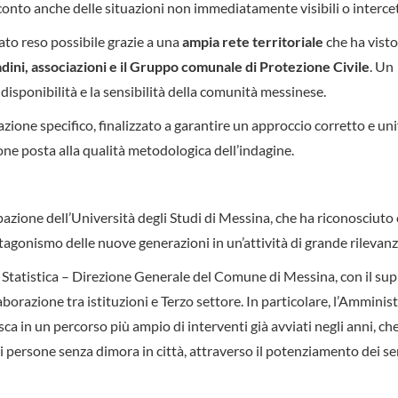
 conto anche delle situazioni non immediatamente visibili o intercet
ato reso possibile grazie a una
ampia rete territoriale
che ha visto 
tadini, associazioni e il Gruppo comunale di Protezione Civile
. Un
disponibilità e la sensibilità della comunità messinese.
mazione specifico, finalizzato a garantire un approccio corretto e u
one posta alla qualità metodologica dell’indagine.
pazione dell’Università degli Studi di Messina, che ha riconosciuto 
otagonismo delle nuove generazioni in un’attività di grande rilevanz
io Statistica – Direzione Generale del Comune di Messina, con il su
aborazione tra istituzioni e Terzo settore. In particolare, l’Amminis
ca in un percorso più ampio di interventi già avviati negli anni, c
i persone senza dimora in città, attraverso il potenziamento dei ser