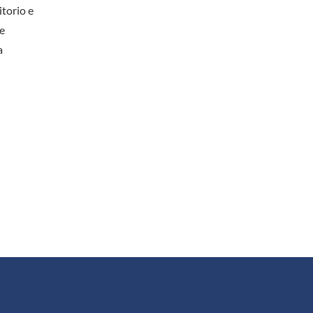
itorio e
re
a