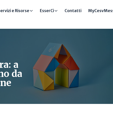
ervizi e Risorse
EsserCi
Contatti
MyCesvMess
a: a
no da
one