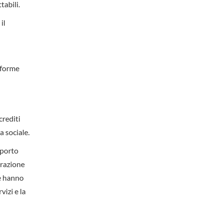
tabili.
il
niforme
crediti
a sociale.
pporto
trazione
he hanno
vizi e la