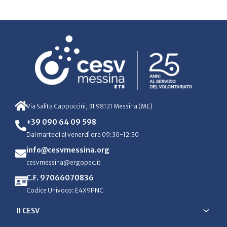
Via Salita Cappuccini, 31 98121 Messina (ME)
+39 090 64 09 598
Dal martedì al venerdì ore 09:30-12:30
info@cesvmessina.org
cesvmessina@ergopec.it
C.F. 97066070836
Codice Univoco: E4X9PNC
Il CESV