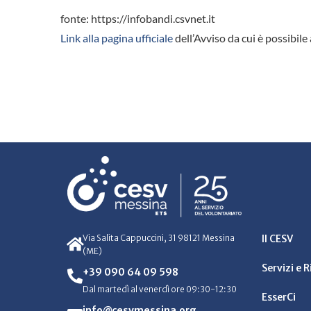
fonte: https://infobandi.csvnet.it
Link alla pagina ufficiale
dell’Avviso da cui è possibile 
Via Salita Cappuccini, 31 98121 Messina
Il CESV
(ME)
Servizi e 
+39 090 64 09 598
Dal martedì al venerdì ore 09:30-12:30
EsserCi
info@cesvmessina.org