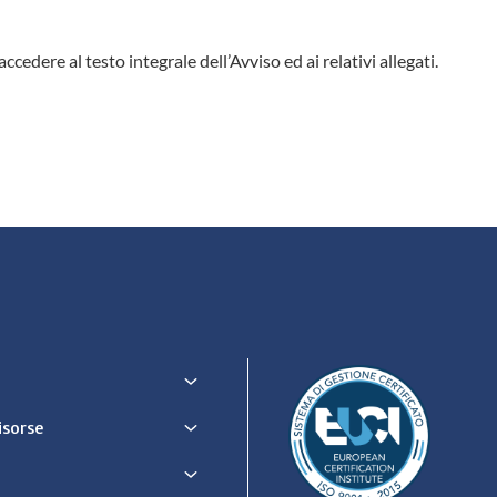
accedere al testo integrale dell’Avviso ed ai relativi allegati.
Risorse