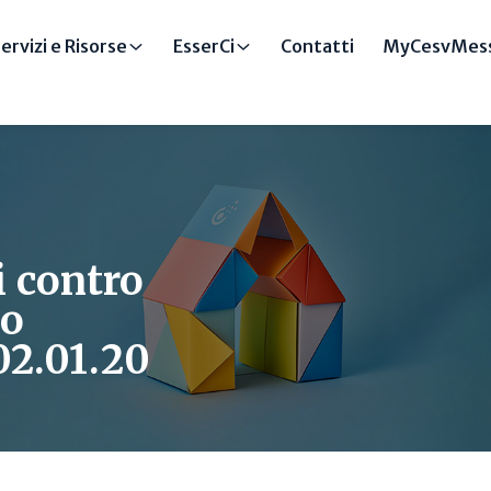
ervizi e Risorse
EsserCi
Contatti
MyCesvMess
i contro
so
02.01.20