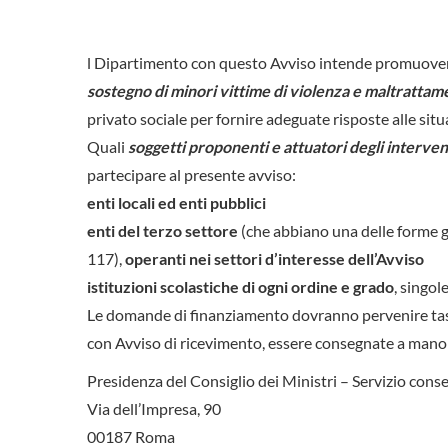
l Dipartimento con questo Avviso intende promuovere 
sostegno di minori vittime di violenza e maltrattam
privato sociale per fornire adeguate risposte alle situaz
Quali
soggetti proponenti e attuatori degli interventi
partecipare al presente avviso:
enti locali ed enti pubblici
enti del terzo settore
(che abbiano una delle forme giu
117),
operanti nei settori d’interesse dell’Avviso
istituzioni scolastiche di ogni ordine e grado
, singol
Le domande di finanziamento dovranno pervenire t
con Avviso di ricevimento, essere consegnate a mano 
Presidenza del Consiglio dei Ministri – Servizio con
Via dell’Impresa, 90
00187 Roma