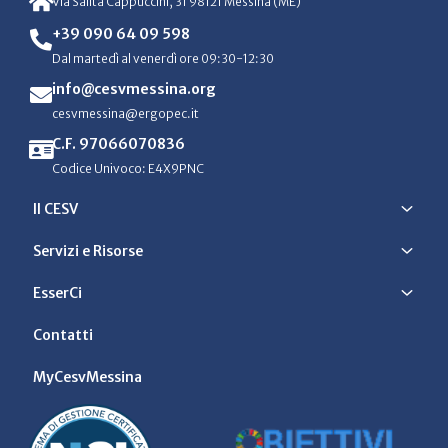
Via Salita Cappuccini, 31 98121 Messina (ME)
+39 090 64 09 598
Dal martedì al venerdì ore 09:30-12:30
info@cesvmessina.org
cesvmessina@ergopec.it
C.F. 97066070836
Codice Univoco: E4X9PNC
Il CESV
Servizi e Risorse
EsserCi
Contatti
MyCesvMessina