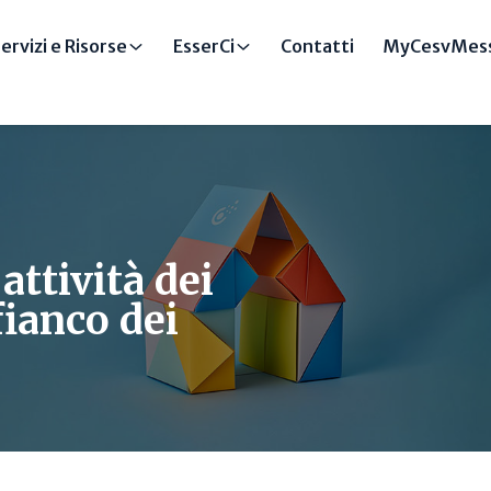
ervizi e Risorse
EsserCi
Contatti
MyCesvMess
attività dei
fianco dei