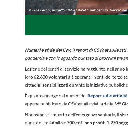
Numeri e sfide dei Csv.
Il report di CSVnet sulle att
pandemia e con lo sguardo puntato ai prossimi tre an
L’azione dei centri di servizio ha raggiunto, nell’anno 
loro
62.600 volontari
già operanti in enti del terzo se
cittadini sensibilizzati
durante le iniziative pubblich
È quanto emerge dai numeri del
Report sulle attività
appena pubblicato da CSVnet alla vigilia della
36° Gi
Nonostante l’impatto dell’emergenza sanitaria, il sis
queste oltre
46mila e 700 enti non profit, 1.270 sog