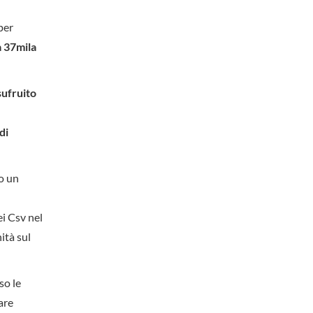
 per
a 37mila
sufruito
di
to un
ei Csv nel
ità sul
so le
are