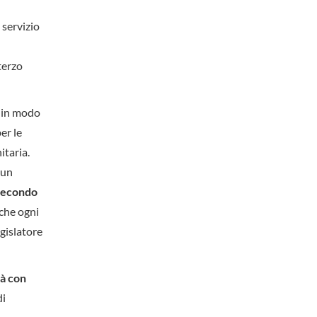
i servizio
terzo
o in modo
er le
itaria.
 un
 secondo
 che ogni
egislatore
tà con
di