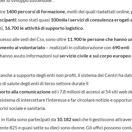
per lo sviluppo sostenibile”.
ltre
1400 percorsi di formazione
, molti dei quali riadattati online,
ecipanti
; sono stati quasi
100mila i servizi di consulenza erogati 
e),
16.700 le attività di supporto logistico
.
cesso alle sedi dei Csv, sono oltre
11.900 le persone che hanno u
amento al volontariato
– realizzati in collaborazione con
690 enti
, hanno avuto informazioni sul
servizio civile e sul corpo europeo 
, anche a supporto degli enti non profit, il sistema dei Centri ha da
di salute degli enti di terzo settore durate il
pporto alla comunicazione
ed i 7,8 milioni di accessi ai 54 siti web d
istema di intercettare l’interesse e far circolare notizie e opportun
risi sociale e sanitaria.
i in Italia sono partecipati da
10.182 soci
che li gestiscono attraver
te 825 e quasi sette su dieci sono donne. Gli uffici possono cont