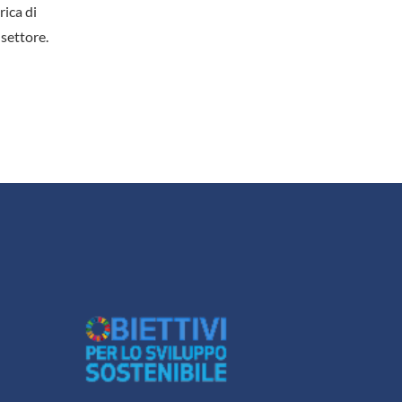
rica di
 settore.