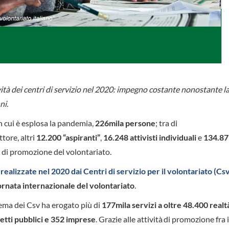
ività dei centri di servizio nel 2020: impegno costante nonostante l
ni.
in cui è esplosa la pandemia,
226mila persone
; tra di
ttore, altri
12.200 “aspiranti”
,
16.248 attivisti individuali
e
134.87
e di promozione del volontariato.
 realizzate nel 2020 dai Centri di servizio per il volontariato (Cs
ornata internazionale del volontariato
.
tema dei Csv ha erogato più di
177mila servizi a oltre 48.400 realt
getti pubblici e 352 imprese
. Grazie alle attività di promozione fra 