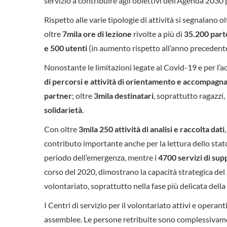
servizio a contribuire agli obiettivi dell’Agenda 2030 
Rispetto alle varie tipologie di attività si segnalano o
oltre
7mila ore di lezione
rivolte a più di
35.200 part
e 500 utenti
(in aumento rispetto all’anno precedent
Nonostante le limitazioni legate al Covid-19 e per l’ac
di percorsi e attività di orientamento e accompagn
partner
; oltre
3mila destinatari
, soprattutto ragazzi
solidarietà
.
Con oltre
3mila 250 attività di analisi e raccolta dati
contributo importante anche per la lettura dello stato 
periodo dell’emergenza, mentre i
4700 servizi di su
corso del 2020, dimostrano la capacità strategica del s
volontariato, soprattutto nella fase più delicata della c
I Centri di servizio per il volontariato attivi e operant
assemblee. Le persone retribuite sono complessivamen