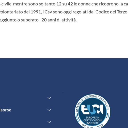
o civile, mentre sono soltanto 12 su 42 le donne che ricoprono la ca
volontariato del 1991, i Csv sono oggi regolati dal Codice del Terzo
aggiunto o superato i 20 anni di attività.
Risorse