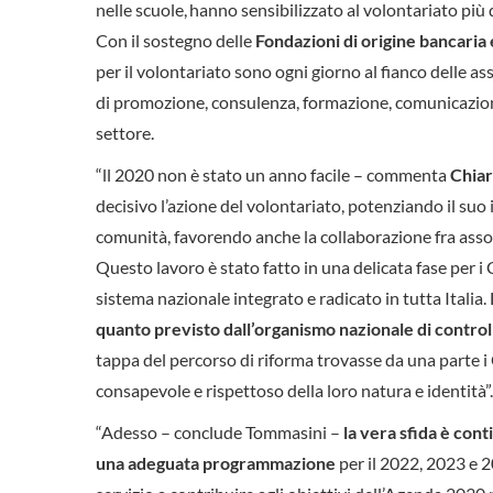
nelle scuole, hanno sensibilizzato al volontariato più 
Con il sostegno delle
Fondazioni di origine bancaria e
per il volontariato sono ogni giorno al fianco delle as
di promozione, consulenza, formazione, comunicazione
settore.
“ll 2020 non è stato un anno facile – commenta
Chia
decisivo l’azione del volontariato, potenziando il suo 
comunità, favorendo anche la collaborazione fra associ
Questo lavoro è stato fatto in una delicata fase per i C
sistema nazionale integrato e radicato in tutta Italia.
quanto previsto dall’organismo nazionale di control
tappa del percorso di riforma trovasse da una parte i Ce
consapevole e rispettoso della loro natura e identità”.
“Adesso – conclude Tommasini –
la vera sfida è con
una adeguata programmazione
per il 2022, 2023 e 2