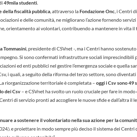
di
49
mila studenti
.
 della fiscalità pubblica
, attraverso la
Fondazione Onc
, i Centri d
sociazioni e delle comunità, ne migliorano l’azione fornendo servizi
, orientamento ai volontari, contribuendo a mantenere in vita il 
ra Tommasini
, presidente di CSVnet -, ma i Centri hanno sostenut
impegno. Si sono confermati infrastrutture sociali imprescindibili p
azioni ed enti pubblici nel gestire l’emergenza sociale e quella san
sv, i quali, a seguito della riforma del terzo settore, sono diventati
 La riorganizzazione territoriale è completata –
oggi i Csv sono 49
lo dei Csv
– e CSVnet ha svolto un ruolo cruciale per fare in modo
ntri di servizio pronti ad accogliere le nuove sfide e dall’altra il l
tinuare a sostenere il volontariato nella sua azione per la comuni
024,\ e proiettare in modo sempre più deciso il sistema dei Centri 