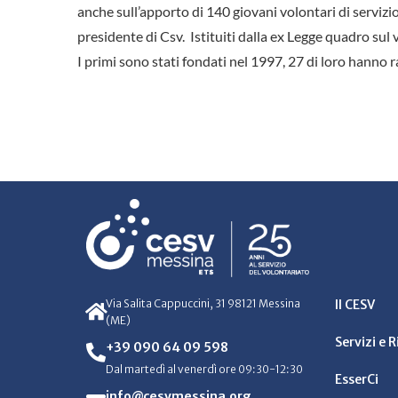
anche sull’apporto di 140 giovani volontari di servizi
presidente di Csv. Istituiti dalla ex Legge quadro sul 
I primi sono stati fondati nel 1997, 27 di loro hanno r
Via Salita Cappuccini, 31 98121 Messina
Il CESV
(ME)
Servizi e 
+39 090 64 09 598
Dal martedì al venerdì ore 09:30-12:30
EsserCi
info@cesvmessina.org