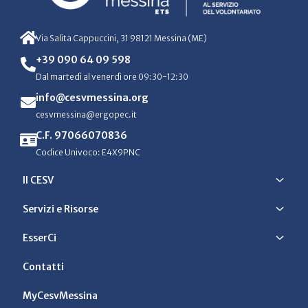
Via Salita Cappuccini, 31 98121 Messina (ME)
+39 090 64 09 598
Dal martedì al venerdì ore 09:30-12:30
info@cesvmessina.org
cesvmessina@ergopec.it
C.F. 97066070836
Codice Univoco: E4X9PNC
Il CESV
Servizi e Risorse
EsserCi
Contatti
MyCesvMessina