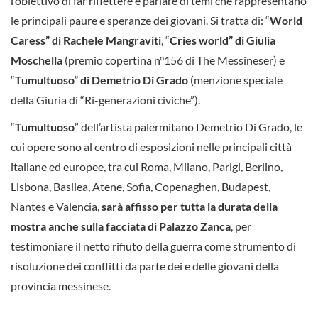
l’obiettivo di far riflettere e parlare di temi che rappresentano
le principali paure e speranze dei giovani. Si tratta di: “
World
Caress” di Rachele Mangraviti
, “
Cries world” di Giulia
Moschella
(premio copertina n°156 di The Messineser) e
“
Tumultuoso” di Demetrio Di Grado
(menzione speciale
della Giuria di “Ri-generazioni civiche”).
“
Tumultuoso
” dell’artista palermitano Demetrio Di Grado, le
cui opere sono al centro di esposizioni nelle principali città
italiane ed europee, tra cui Roma, Milano, Parigi, Berlino,
Lisbona, Basilea, Atene, Sofia, Copenaghen, Budapest,
Nantes e Valencia,
sarà affisso per tutta la durata della
mostra anche sulla facciata di Palazzo Zanca
, per
testimoniare il netto rifiuto della guerra come strumento di
risoluzione dei conflitti da parte dei e delle giovani della
provincia messinese.