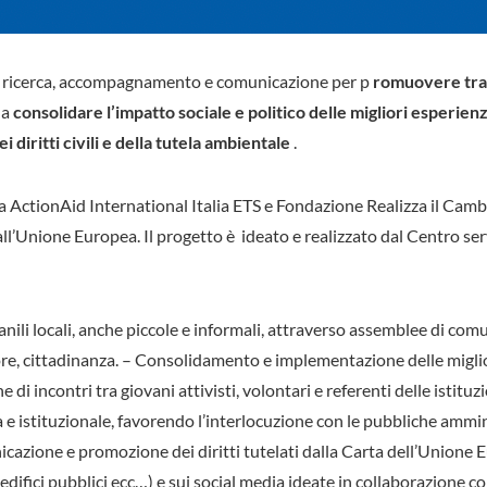
i ricerca, accompagnamento e comunicazione per p
romuovere tra g
 a
consolidare l’impatto sociale e politico delle migliori esperienz
 diritti civili e della tutela ambientale
.
a ActionAid International Italia ETS e Fondazione Realizza il Cam
l’Unione Europea. Il progetto è
ideato e realizzato dal Centro ser
ili locali, anche piccole e informali, attraverso assemblee di comuni
tore, cittadinanza. – Consolidamento e implementazione delle miglio
ne di incontri tra giovani attivisti, volontari e referenti delle istitu
 e istituzionale, favorendo l’interlocuzione con le pubbliche ammin
nicazione e promozione dei diritti tutelati dalla Carta dell’Unione
 edifici pubblici ecc…) e sui social media ideate in collaborazione co