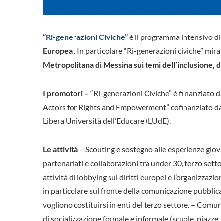
“
Ri-generazioni Civiche
”
è il programma intensivo d
Europea
. In particolare “Ri-generazioni civiche” mira
Metropolitana di Messina sui temi dell’inclusione, dei
I promotori –
“Ri-generazioni Civiche” è fi
nanziato d
Actors for Rights and Empowerment” cofinanziato dal
Libera Università dell’Educare (LUdE).
Le attività
– Scouting e sostegno alle esperienze giovan
partenariati e collaborazioni tra under 30, terzo set
attività di lobbying sui diritti europei e l’organizzazio
in particolare sul fronte della comunicazione pubblica
vogliono costituirsi in enti del terzo settore. – Comu
di socializzazione formale e informale (scuole, piazze,