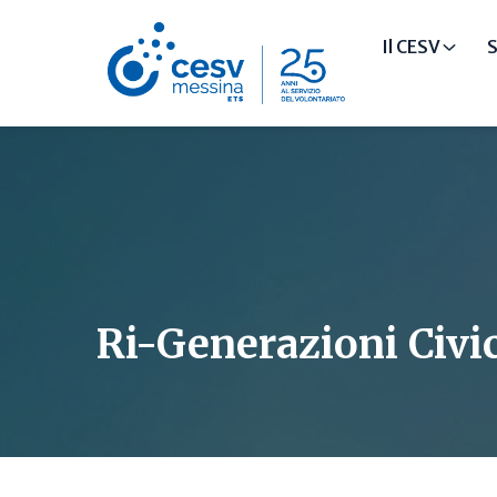
Il CESV
S
Ri-Generazioni Civi