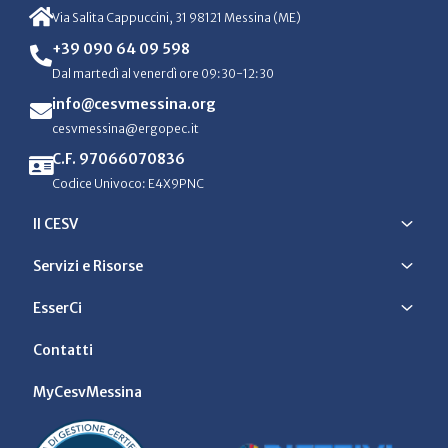
Via Salita Cappuccini, 31 98121 Messina (ME)
+39 090 64 09 598
Dal martedì al venerdì ore 09:30-12:30
info@cesvmessina.org
cesvmessina@ergopec.it
C.F. 97066070836
Codice Univoco: E4X9PNC
Il CESV
Servizi e Risorse
EsserCi
Contatti
MyCesvMessina