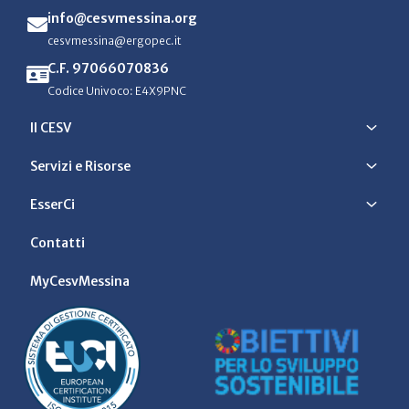
info@cesvmessina.org
cesvmessina@ergopec.it
C.F. 97066070836
Codice Univoco: E4X9PNC
Il CESV
Servizi e Risorse
EsserCi
Contatti
MyCesvMessina