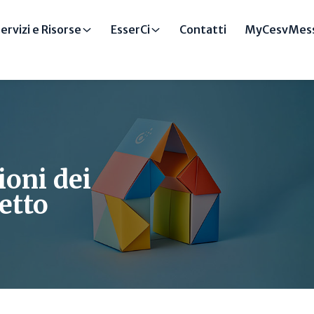
ervizi e Risorse
EsserCi
Contatti
MyCesvMess
ioni dei
getto