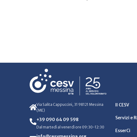
Via Salita Cappuccini, 31 98121 Messina
Il CESV
(ME)
Servizi e 
+39 090 64 09 598
Dal martedì al venerdì ore 09:30-12:30
EsserCi
info@cesvmessina.org