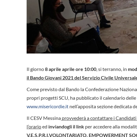
Il giorno
8 aprile aprile ore 10:00
, si terranno, in
moda
il Bando Giovani 2021 del Servizio Civile Universal
Come previsto dal Bando la Confederazione Nazionale d
propri progetti SCU, ha pubblicato il calendario delle
www.misericordie.it
nell’apposita sezione dedicata 
Il CESV Messina
provvederà a contattare i Candidati
l’orario
ed
inviandogli il link
per accedere alla modalit
V.E.S.P.R.I.VOLONTARIATO, EMPOWERMENT SOC