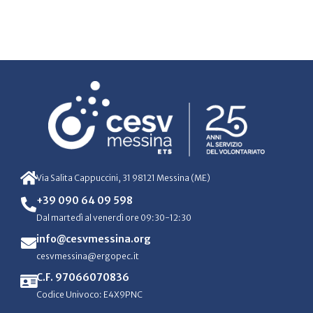
Via Salita Cappuccini, 31 98121 Messina (ME)
+39 090 64 09 598
Dal martedì al venerdì ore 09:30-12:30
info@cesvmessina.org
cesvmessina@ergopec.it
C.F. 97066070836
Codice Univoco: E4X9PNC