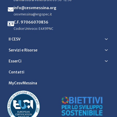
info@cesvmessina.org
cesvmessina@ergopec.it
C.F. 97066070836
Codice Univoco: E4X9PNC
Il CESV
Servizi e Risorse
EsserCi
Contatti
MyCesvMessina