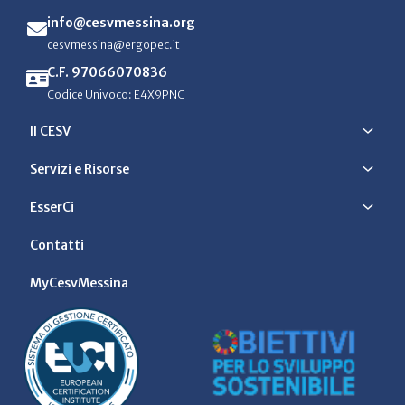
info@cesvmessina.org
cesvmessina@ergopec.it
C.F. 97066070836
Codice Univoco: E4X9PNC
Il CESV
Servizi e Risorse
EsserCi
Contatti
MyCesvMessina