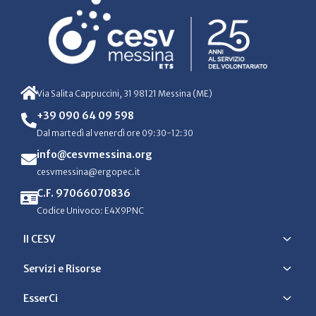
Via Salita Cappuccini, 31 98121 Messina (ME)
+39 090 64 09 598
Dal martedì al venerdì ore 09:30-12:30
info@cesvmessina.org
cesvmessina@ergopec.it
C.F. 97066070836
Codice Univoco: E4X9PNC
Il CESV
Servizi e Risorse
EsserCi