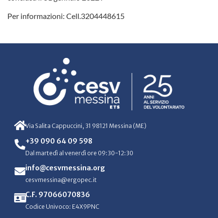
Per informazioni: Cell.3204448615
Via Salita Cappuccini, 31 98121 Messina (ME)
+39 090 64 09 598
Dal martedì al venerdì ore 09:30-12:30
info@cesvmessina.org
cesvmessina@ergopec.it
C.F. 97066070836
Codice Univoco: E4X9PNC