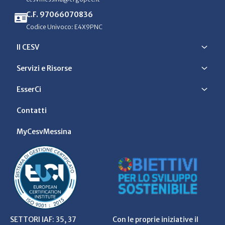
C.F. 97066070836
Codice Univoco: E4X9PNC
Il CESV
Servizi e Risorse
EsserCi
Contatti
MyCesvMessina
SETTORI IAF: 35, 37
Con le proprie iniziative il