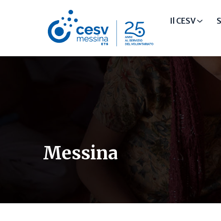
Il CESV
S
Messina