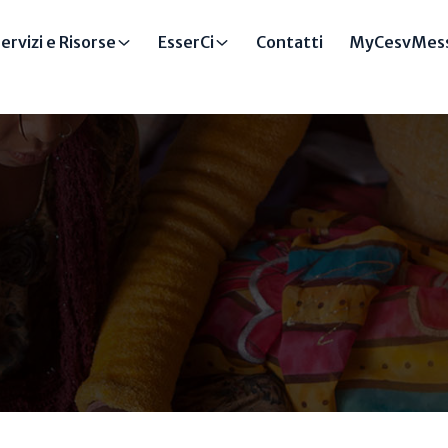
ervizi e Risorse
EsserCi
Contatti
MyCesvMess