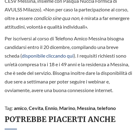
CESV Messina, insieme con Pasqua Nuccia Formica di
AVULSS Milazzo). «Non per caso la partecipazione al corso,
oltre a essere
condicio sine qua non
, è mirata a far emergere
attitudini, volontà e qualità individuali».
Per iscriversi al corso di Telefono Amico Messina bisogna
candidarsi entro il 20 dicembre, compilando una breve
scheda (
disponibile cliccando qui
). I requisiti richiesti sono
un’età compresa tra i 18 e i 49 anni e la residenza a Messina,
che è sede del servizio. Bisogna inoltre dare la disponibilità di
due sere a settimana per poter seguire i webinar e,
ovviamente, avere una buona connessione internet.
Tag:
amico
,
Cevita
,
Ennio
,
Marino
,
Messina
,
telefono
POTREBBE PIACERTI ANCHE