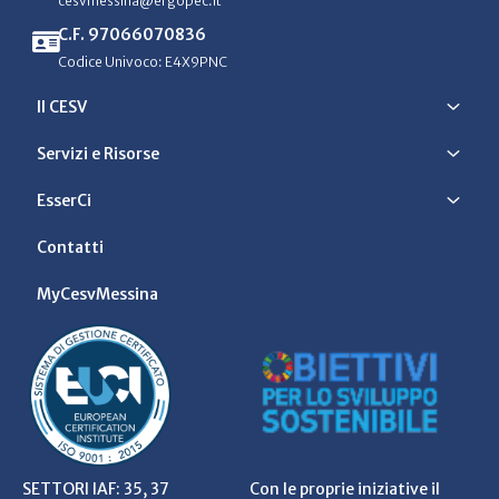
cesvmessina@ergopec.it
C.F. 97066070836
Codice Univoco: E4X9PNC
Il CESV
Servizi e Risorse
EsserCi
Contatti
MyCesvMessina
SETTORI IAF: 35, 37
Con le proprie iniziative il