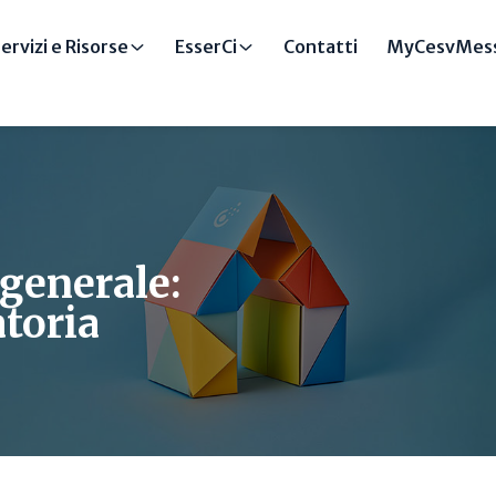
ervizi e Risorse
EsserCi
Contatti
MyCesvMess
 generale:
toria