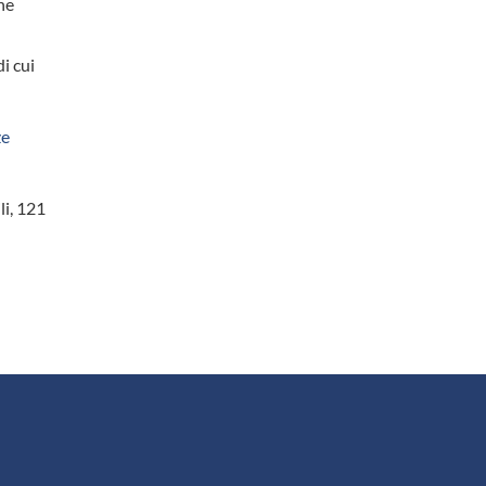
ne
,
i cui
ze
li, 121