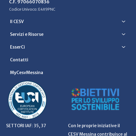
C.F. 97066070836
Codice Univoco: E4X9PNC
Il CESV
Servizi e Risorse
EsserCi
Contatti
MyCesvMessina
SETTORI IAF: 35, 37
Con le proprie iniziative il
CESV Messina contribuisce al