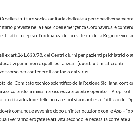
vità delle strutture socio-sanitarie dedicate a persone diversamente 
 sanitario previste nella Fase 2 dell’emergenza Coronavirus, è conten
he di fatto recepisce l’ordinanza del presidente della Regione Sicilia
li ex art.26 L.833/78, dei Centri diurni per pazienti psichiatrici o a
ucativi per minori e quelli per anziani (questi ultimi afferenti
rzo scorso per contenere il contagio dal virus.
tti dal Comitato tecnico scientifico della Regione Siciliana, contie
ità assicurando la massima sicurezza a ospiti e operatori. Proprio il
orretta adozione delle precauzioni standard e sull’utilizzo dei Dp
e dovrà comunque avvenire dopo un’interlocuzione con le Asp – “o
 quali verranno erogate le attività secondo le necessità correlate a