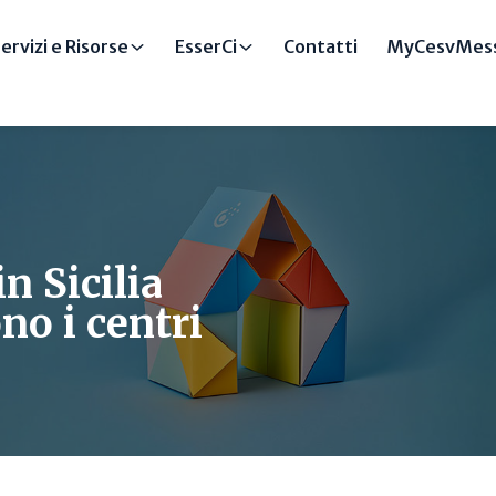
ervizi e Risorse
EsserCi
Contatti
MyCesvMess
n Sicilia
no i centri