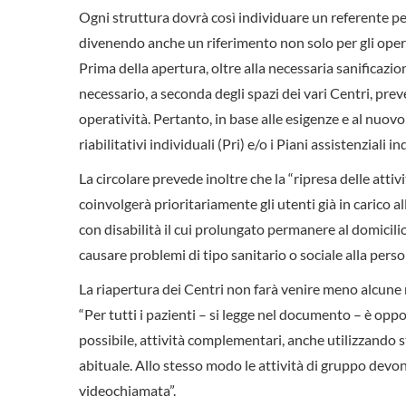
Ogni struttura dovrà così individuare un referente per
divenendo anche un riferimento non solo per gli operato
Prima della apertura, oltre alla necessaria sanificazio
necessario, a seconda degli spazi dei vari Centri, prev
operatività. Pertanto, in base alle esigenze e al nuov
riabilitativi individuali (Pri) e/o i Piani assistenzial
La circolare prevede inoltre che la “ripresa delle attiv
coinvolgerà prioritariamente gli utenti già in carico a
con disabilità il cui prolungato permanere al domicil
causare problemi di tipo sanitario o sociale alla person
La riapertura dei Centri non farà venire meno alcune 
“Per tutti i pazienti – si legge nel documento – è op
possibile, attività complementari, anche utilizzando 
abituale. Allo stesso modo le attività di gruppo devon
videochiamata”.