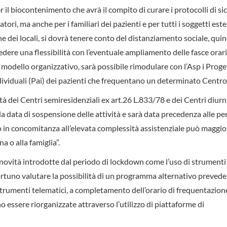
 il biocontenimento che avrà il compito di curare i protocolli di si
ri, ma anche per i familiari dei pazienti e per tutti i soggetti este
ne dei locali, si dovrà tenere conto del distanziamento sociale, quin
edere una flessibilità con l’eventuale ampliamento delle fasce orari
o modello organizzativo, sarà possibile rimodulare con l’Asp i Proge
i individuali (Pai) dei pazienti che frequentano un determinato Centro
ità dei Centri semiresidenziali ex art.26 L.833/78 e dei Centri diurn
lla data di sospensione delle attività e sarà data precedenza alle p
io in concomitanza all’elevata complessità assistenziale può magg
a o alla famiglia”.
novità introdotte dal periodo di lockdown come l’uso di strumenti d
portuno valutare la possibilità di un programma alternativo preved
strumenti telematici, a completamento dell’orario di frequentazion
o essere riorganizzate attraverso l’utilizzo di piattaforme di