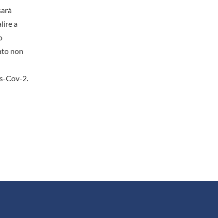
sarà
lire a
o
dato non
rs-Cov-2.