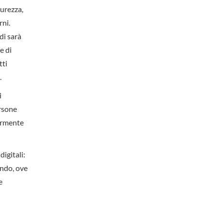
curezza,
rni.
di sarà
e di
tti
.
i
ersone
iormente
igitali:
endo, ove
e