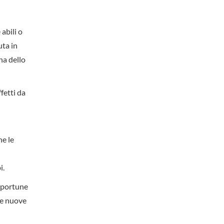
abili o
uta in
na dello
ffetti da
ne le
i.
pportune
lle nuove