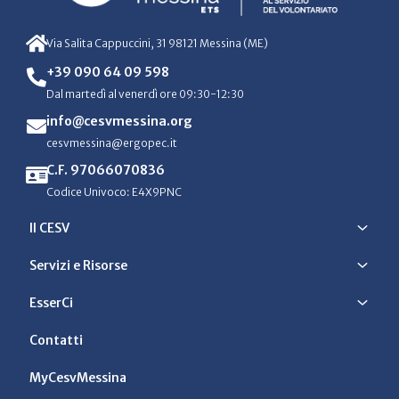
Via Salita Cappuccini, 31 98121 Messina (ME)
+39 090 64 09 598
Dal martedì al venerdì ore 09:30-12:30
info@cesvmessina.org
cesvmessina@ergopec.it
C.F. 97066070836
Codice Univoco: E4X9PNC
Il CESV
Servizi e Risorse
EsserCi
Contatti
MyCesvMessina