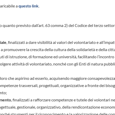
aricabile a
questo link
.
do quanto previsto dall’art. 63 comma 2) del Codice del terzo settor
iale
, finalizzati a dare visibilità ai valori del volontariato e all’impa
 a promuovere la crescita della cultura della solidarietà e della cit
ituti di istruzione, di formazione ed università, facilitando l’incontro
volgere attività di volontariato, nonché con gli Enti di natura pubbl
 o coloro che aspirino ad esserlo, acquisendo maggiore consapevolezz
competenze trasversali, progettuali, organizzative a fronte dei bisog
nto;
amento
, finalizzati a rafforzare competenze e tutele dei volontari ne
 progettuale, gestionale, organizzativo, della rendicontazione econom
o, nonché strumenti per il riconoscimento e la valorizzazione delle c