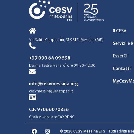
Il CESV
Via Salita Cappuccini, 31 98121 Messina (ME)
Servizi e 
EsserCi
+39 090 64 09 598
Dal martedì al venerdì ore 09:30-12:30
Contatti
MyCesvMe
info@cesvmessina.org
cesvmessina@ergopec.it
C.F. 97066070836
Codice Univoco: E4X9PNC
© 2026 CESV Messina ETS - Tutti i diritti rise