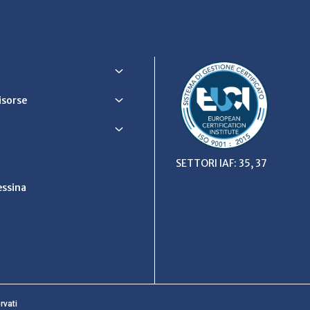
Risorse
SETTORI IAF: 35, 37
ssina
rvati