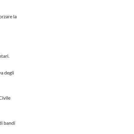
orzare la
tari.
va degli
Civile
di bandi