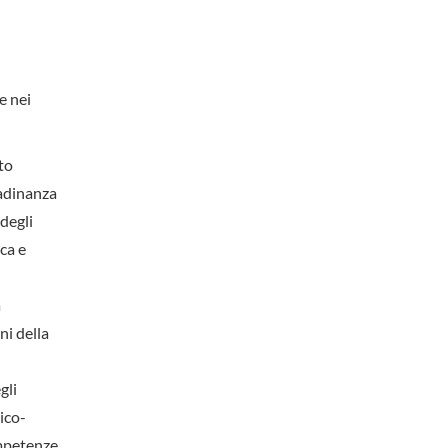
e nei
tto
tadinanza
 degli
ica e
a
ni della
gli
ico-
ompetenze