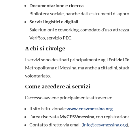
Documentazione e ricerca
Biblioteca sociale, banche dati e strumenti di appr
Servizi logistici e digitali
Sale riunioni e coworking, comodato d’uso attrezz
Verif!co, servizio PEC.
A chi si rivolge
I servizi sono destinati principalmente agli
Enti del T
Metropolitana di Messina, ma anche a cittadini, stude
volontariato.
Come accedere ai servizi
L’accesso avviene principalmente attraverso:
Il sito istituzionale
www.cesvmessina.org
L’area riservata
MyCESVmessina
, con registrazion
Contatto diretto via email (
info@cesvmessina.org
)