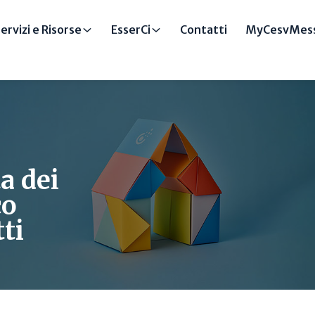
ervizi e Risorse
EsserCi
Contatti
MyCesvMess
a dei
co
ti