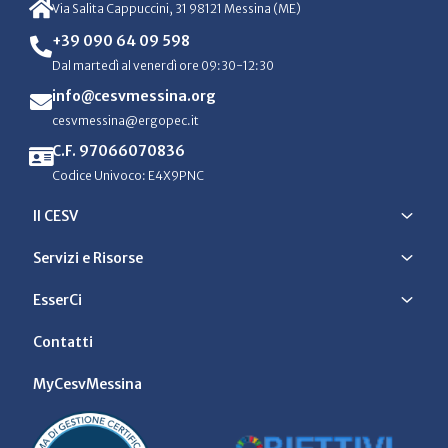
Via Salita Cappuccini, 31 98121 Messina (ME)
+39 090 64 09 598
Dal martedì al venerdì ore 09:30-12:30
info@cesvmessina.org
cesvmessina@ergopec.it
C.F. 97066070836
Codice Univoco: E4X9PNC
Il CESV
Servizi e Risorse
EsserCi
Contatti
MyCesvMessina