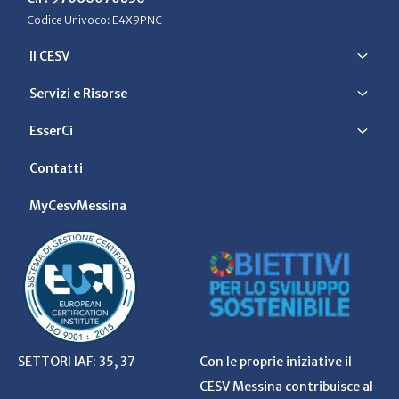
Codice Univoco: E4X9PNC
Il CESV
Servizi e Risorse
EsserCi
Contatti
MyCesvMessina
SETTORI IAF: 35, 37
Con le proprie iniziative il
CESV Messina contribuisce al