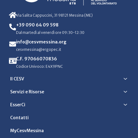
Via Salita Cappuccini, 31 98121 Messina (ME)
+39 090 64 09 598
Dal martedì al venerdì ore 09:30-12:30
info@cesvmessina.org
cesvmessina@ergopec.it
C.F. 97066070836
Codice Univoco: E4X9PNC
Il CESV
Servizi e Risorse
EsserCi
Contatti
MyCesvMessina