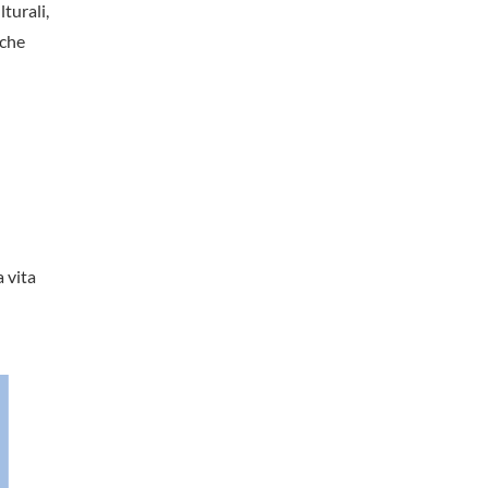
lturali,
iche
 vita