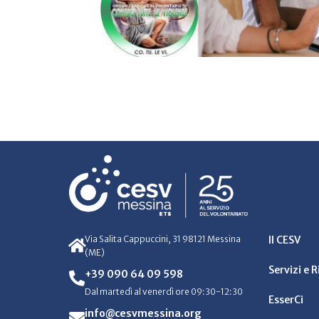
Via Salita Cappuccini, 31 98121 Messina
Il CESV
(ME)
Servizi e 
+39 090 64 09 598
Dal martedì al venerdì ore 09:30-12:30
EsserCi
info@cesvmessina.org