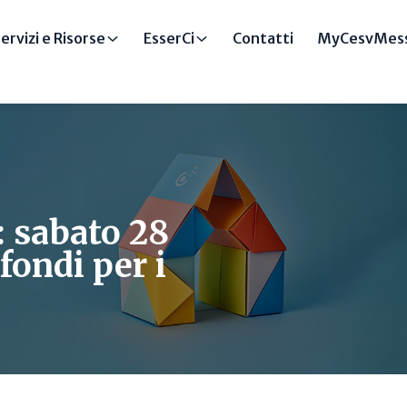
ervizi e Risorse
EsserCi
Contatti
MyCesvMess
: sabato 28
fondi per i