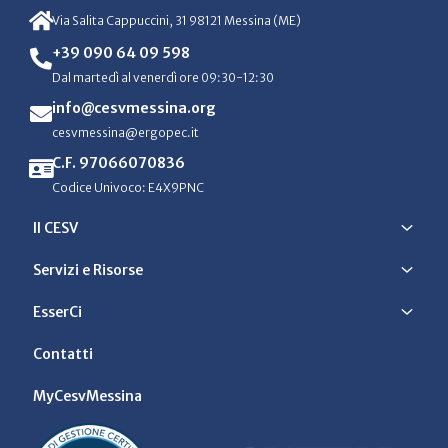
Via Salita Cappuccini, 31 98121 Messina (ME)
+39 090 64 09 598
Dal martedì al venerdì ore 09:30-12:30
info@cesvmessina.org
cesvmessina@ergopec.it
C.F. 97066070836
Codice Univoco: E4X9PNC
Il CESV
Servizi e Risorse
EsserCi
Contatti
MyCesvMessina