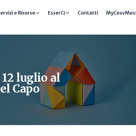
ervizi e Risorse
EsserCi
Contatti
MyCesvMess
12 luglio al
del Capo