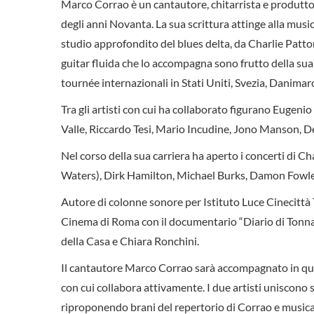
Marco Corrao è un cantautore, chitarrista e produttore s
degli anni Novanta. La sua scrittura attinge alla musi
studio approfondito del blues delta, da Charlie Patton
guitar fluida che lo accompagna sono frutto della sua 
tournée internazionali in Stati Uniti, Svezia, Danima
Tra gli artisti con cui ha collaborato figurano Eugeni
Valle, Riccardo Tesi, Mario Incudine, Jono Manson, D
Nel corso della sua carriera ha aperto i concerti di 
Waters), Dirk Hamilton, Michael Burks, Damon Fowl
Autore di colonne sonore per Istituto Luce Cinecittà 
Cinema di Roma con il documentario “Diario di Tonnar
della Casa e Chiara Ronchini.
Il cantautore Marco Corrao sarà accompagnato in ques
con cui collabora attivamente. I due artisti uniscono s
riproponendo brani del repertorio di Corrao e music