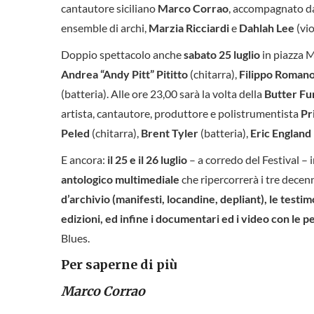
cantautore siciliano
Marco Corrao
, accompagnato da
ensemble di archi,
Marzia Ricciardi
e
Dahlah Lee
(vio
Doppio spettacolo anche
sabato 25 luglio
in piazza M
Andrea “Andy Pitt” Pititto
(chitarra),
Filippo Roman
(batteria). Alle ore 23,00 sarà la volta della
Butter Fu
artista, cantautore, produttore e polistrumentista
Pr
Peled
(chitarra),
Brent Tyler
(batteria),
Eric England
E ancora:
il 25 e il 26 luglio
– a corredo del Festival – 
antologico multimediale
che ripercorrerà i tre decen
d’archivio (manifesti, locandine, depliant), le test
edizioni, ed infine i documentari ed i video con le p
Blues.
Per saperne di più
Marco Corrao