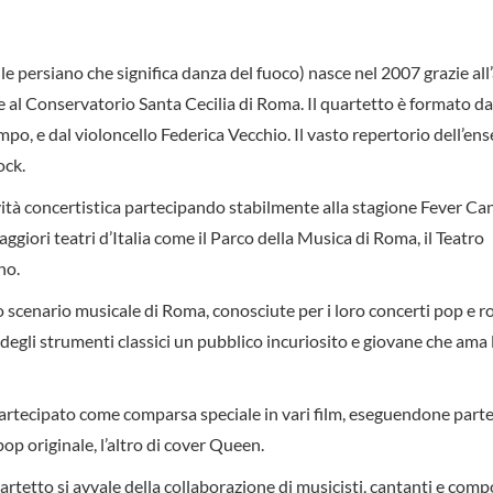
 persiano che significa danza del fuoco) nasce nel 2007 grazie all
 al Conservatorio Santa Cecilia di Roma. Il quartetto è formato dai 
po, e dal violoncello Federica Vecchio. Il vasto repertorio dell’en
ock.
ità concertistica partecipando stabilmente alla stagione Fever Can
maggiori teatri d’Italia come il Parco della Musica di Roma, il Teatro
no.
o scenario musicale di Roma, conosciute per i loro concerti pop e ro
do degli strumenti classici un pubblico incuriosito e giovane che ama 
 partecipato come comparsa speciale in vari film, eseguendone parte
pop originale, l’altro di cover Queen.
artetto si avvale della collaborazione di musicisti, cantanti e compo