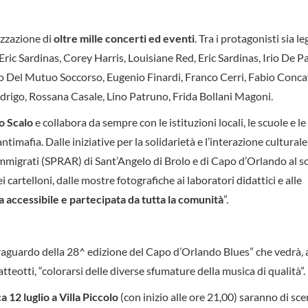
izzazione di
oltre mille concerti ed eventi
. Tra i protagonisti sia 
c Sardinas, Corey Harris, Louisiane Red, Eric Sardinas, Irio De Pa
co Del Mutuo Soccorso, Eugenio Finardi, Franco Cerri, Fabio Conca
rigo, Rossana Casale, Lino Patruno, Frida Bollani Magoni.
o Scalo
e collabora da sempre con le istituzioni locali, le scuole e le
ntimafia. Dalle iniziative per la solidarietà e l’interazione culturale
 Immigrati (SPRAR) di Sant’Angelo di Brolo e di Capo d’Orlando al 
i cartelloni, dalle mostre fotografiche ai laboratori didattici e alle
ra accessibile e partecipata da tutta la comunità
”.
raguardo della 28^ edizione del Capo d’Orlando Blues” che vedrà,
tteotti, “colorarsi delle diverse sfumature della musica di qualità”.
12 luglio a Villa Piccolo
(con inizio alle ore 21,00) saranno di scen