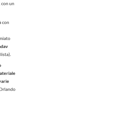
ck con un
à con
emiato
adav
ista).
o
ateriale
varie
d’Orlando