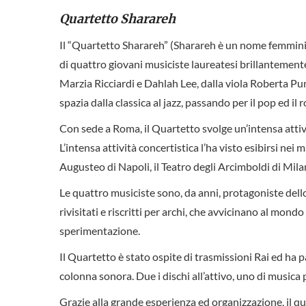
Quartetto Sharareh
Il “Quartetto Sharareh” (Sharareh è un nome femminile
di quattro giovani musiciste laureatesi brillantemente
Marzia Ricciardi e Dahlah Lee, dalla viola Roberta Pum
spazia dalla classica al jazz, passando per il pop ed il r
Con sede a Roma, il Quartetto svolge un’intensa attiv
L’intensa attività concertistica l’ha visto esibirsi nei 
Augusteo di Napoli, il Teatro degli Arcimboldi di Mila
Le quattro musiciste sono, da anni, protagoniste dell
rivisitati e riscritti per archi, che avvicinano al mon
sperimentazione.
Il Quartetto è stato ospite di trasmissioni Rai ed ha
colonna sonora. Due i dischi all’attivo, uno di musica 
Grazie alla grande esperienza ed organizzazione, il qu