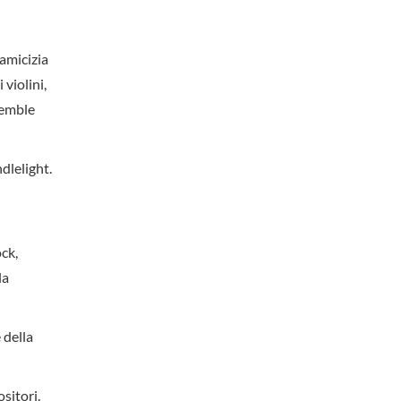
’amicizia
violini,
semble
dlelight.
ck,
la
 della
sitori.