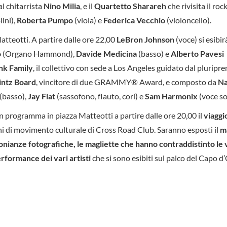
l chitarrista
Nino Milia
, e il
Quartetto Sharareh
che rivisita il ro
lini),
Roberta Pumpo
(viola) e
Federica Vecchio
(violoncello).
atteotti. A partire dalle ore 22,00
LeBron Johnson
(voce) si esibir
o
(Organo Hammond),
Davide Medicina
(basso) e
Alberto Pavesi
nk Family
, il collettivo con sede a Los Angeles guidato dal pluripr
intz Board
, vincitore di due GRAMMY® Award, e composto da
N
(basso),
Jay Flat
(sassofono, flauto, cori) e
Sam Harmonix
(voce sol
in programma in piazza Matteotti a partire dalle ore 20,00 il
viaggi
ni di movimento culturale di Cross Road Club. Saranno esposti il
m
imonianze fotografiche, le magliette che hanno contraddistinto le 
erformance dei vari artisti
che si sono esibiti sul palco del Capo 