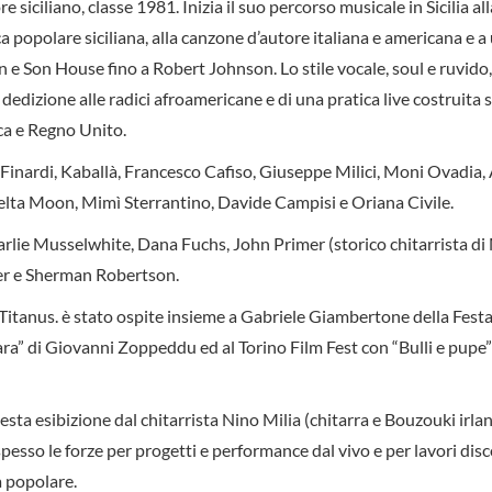
iciliano, classe 1981. Inizia il suo percorso musicale in Sicilia all
ca popolare siciliana, alla canzone d’autore italiana e americana e a
 e Son House fino a Robert Johnson. Lo stile vocale, soul e ruvido, 
dedizione alle radici afroamericane e di una pratica live costruita 
rca e Regno Unito.
o Finardi, Kaballà, Francesco Cafiso, Giuseppe Milici, Moni Ovadia,
elta Moon, Mimì Sterrantino, Davide Campisi e Oriana Civile.
Charlie Musselwhite, Dana Fuchs, John Primer (storico chitarrista d
er e Sherman Robertson.
Titanus. è stato ospite insieme a Gabriele Giambertone della Festa
a” di Giovanni Zoppeddu ed al Torino Film Fest con “Bulli e pupe”
ta esibizione dal chitarrista Nino Milia (chitarra e Bouzouki irla
pesso le forze per progetti e performance dal vivo e per lavori disco
a popolare.