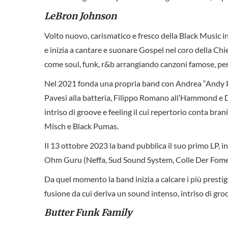
LeBron Johnson
Volto nuovo, carismatico e fresco della Black Music in It
e inizia a cantare e suonare Gospel nel coro della Chi
come soul, funk, r&b arrangiando canzoni famose, pe
Nel 2021 fonda una propria band con Andrea “Andy Pit
Pavesi alla batteria, Filippo Romano all’Hammond e D
intriso di groove e feeling il cui repertorio conta br
Misch e Black Pumas.
Il 13 ottobre 2023 la band pubblica il suo primo LP, 
Ohm Guru (Neffa, Sud Sound System, Colle Der Fome
Da quel momento la band inizia a calcare i più prestig
fusione da cui deriva un sound intenso, intriso di groov
Butter Funk Family