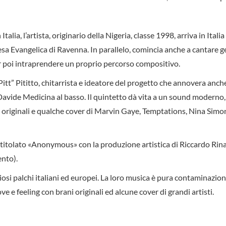
alia, l’artista, originario della Nigeria, classe 1998, arriva in Itali
esa Evangelica di Ravenna. In parallelo, comincia anche a cantare g
r poi intraprendere un proprio percorso compositivo.
t” Pititto, chitarrista e ideatore del progetto che annovera anch
avide Medicina al basso. Il quintetto dà vita a un sound moderno,
ani originali e qualche cover di Marvin Gaye, Temptations, Nina Sim
intitolato «Anonymous» con la produzione artistica di Riccardo Rina
nto).
iosi palchi italiani ed europei. La loro musica è pura contaminazio
e e feeling con brani originali ed alcune cover di grandi artisti.