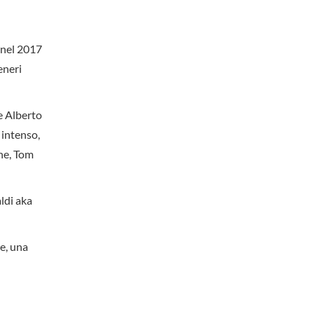
a nel 2017
eneri
e Alberto
 intenso,
one, Tom
ldi aka
ne, una