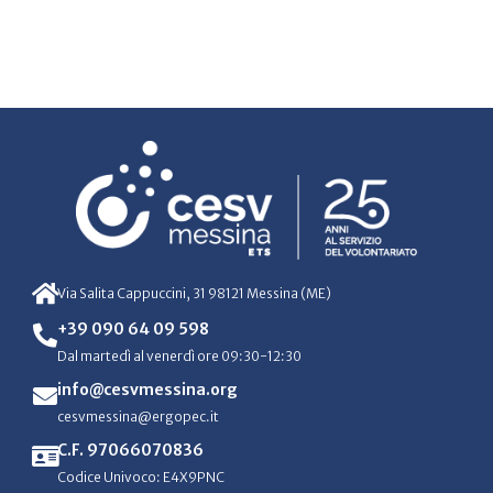
Via Salita Cappuccini, 31 98121 Messina (ME)
+39 090 64 09 598
Dal martedì al venerdì ore 09:30-12:30
info@cesvmessina.org
cesvmessina@ergopec.it
C.F. 97066070836
Codice Univoco: E4X9PNC