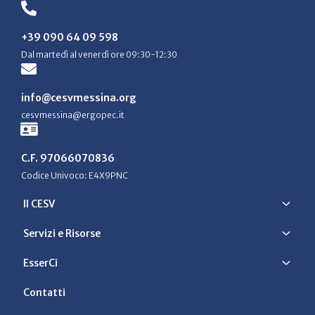
+39 090 64 09 598
Dal martedì al venerdì ore 09:30-12:30
info@cesvmessina.org
cesvmessina@ergopec.it
C.F. 97066070836
Codice Univoco: E4X9PNC
Il CESV
Servizi e Risorse
EsserCi
Contatti