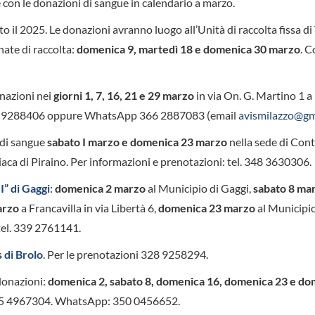
con le donazioni di sangue in calendario a marzo.
to il 2025. Le donazioni avranno luogo all’Unità di raccolta fissa di
nate di raccolta:
domenica 9, martedì 18 e domenica 30 marzo
. C
onazioni nei
giorni 1, 7, 16, 21 e 29 marzo
in via On. G. Martino 1 a
090 9288406 oppure WhatsApp 366 2887083 (email
avismilazzo@gm
 di sangue
sabato I marzo e domenica 23 marzo
nella sede di Con
iaca di Piraino. Per informazioni e prenotazioni: tel. 348 3630306.
I” di Gaggi
:
domenica 2 marzo
al Municipio di Gaggi,
sabato 8 ma
arzo
a Francavilla in via Libertà 6,
domenica 23 marzo
al Municipio
tel. 339 2761141.
s di Brolo
. Per le prenotazioni 328 9258294.
donazioni:
domenica 2, sabato 8, domenica 16, domenica 23 e do
 345 4967304. WhatsApp: 350 0456652.