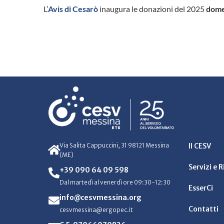
L’
Avis di Cesarò
inaugura le donazioni del 2025
dome
Via Salita Cappuccini, 31 98121 Messina
Il CESV
(ME)
Servizi e 
+39 090 64 09 598
Dal martedì al venerdì ore 09:30-12:30
EsserCi
info@cesvmessina.org
Contatti
cesvmessina@ergopec.it