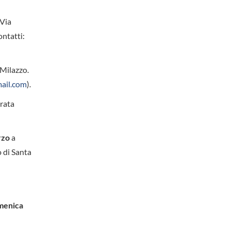
 Via
ontatti:
 Milazzo.
ail.com
).
trata
rzo
a
 di Santa
menica