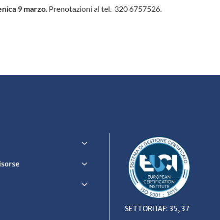
nica 9 marzo
. Prenotazioni al tel. 320 6757526.
Risorse
SETTORI IAF: 35, 37