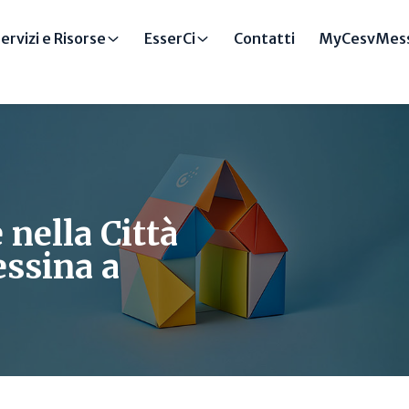
ervizi e Risorse
EsserCi
Contatti
MyCesvMess
nella Città
ssina a