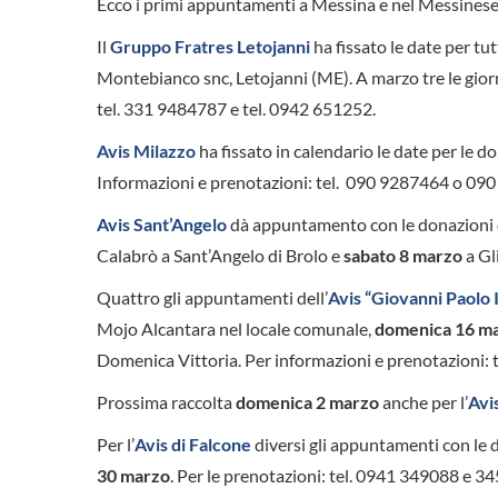
Ecco i primi appuntamenti a Messina e nel Messinese 
Il
Gruppo Fratres Letojanni
ha fissato le date per tut
Montebianco snc, Letojanni (ME). A marzo tre le gior
tel. 331 9484787 e tel. 0942 651252.
Avis Milazzo
ha fissato in calendario le date per le d
Informazioni e prenotazioni: tel. 090 9287464 o 
Avis Sant’Angelo
dà appuntamento con le donazioni
Calabrò a Sant’Angelo di Brolo e
sabato 8 marzo
a Gl
Quattro gli appuntamenti dell’
Avis “Giovanni Paolo I
Mojo Alcantara nel locale comunale,
domenica 16 m
Domenica Vittoria. Per informazioni e prenotazioni: 
Prossima raccolta
domenica 2 marzo
anche per l’
Avi
Per l’
Avis di Falcone
diversi gli appuntamenti con le 
30 marzo
. Per le prenotazioni: tel. 0941 349088 e