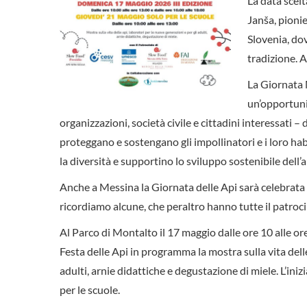
La data scel
Janša, pionie
Slovenia, dov
tradizione. A
La Giornata 
un’opportunit
organizzazioni, società civile e cittadini interessati 
proteggano e sostengano gli impollinatori e i loro h
la diversità e supportino lo sviluppo sostenibile dell’a
Anche a Messina la Giornata delle Api sarà celebrata 
ricordiamo alcune, che peraltro hanno tutte il patro
Al Parco di Montalto il 17 maggio dalle ore 10 alle ore
Festa delle Api in programma la mostra sulla vita delle
adulti, arnie didattiche e degustazione di miele. L’iniz
per le scuole.