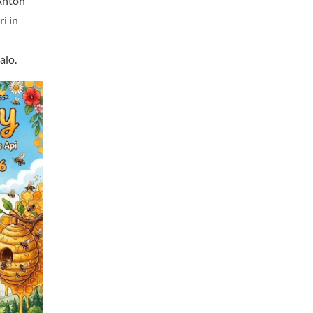
 Anton
i in
alo.