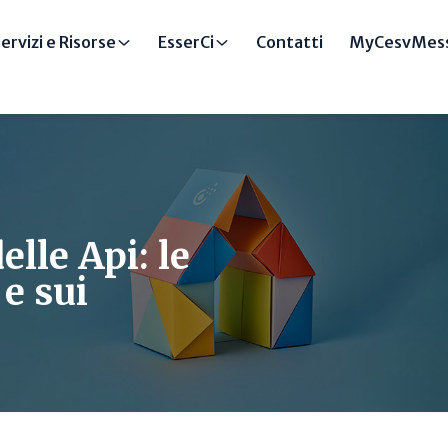
ervizi e Risorse
EsserCi
Contatti
MyCesvMess
lle Api: le
 e sui