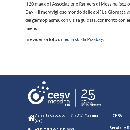
Il 20 maggio l’Associazione Rangers di Messina (sezi
Day – Il meraviglioso mondo delle api”. La Giornata v
del germoplasma, con visita guidata, confronto con esp
miele.
In evidenza foto di
Ted Erski
da
Pixabay.
Via Salita Cappuccini, 31 98121 Messina
Il CESV
(ME)
Servizi e 
+39 090 64 09 598