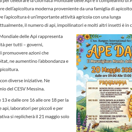
ta per celebrare la Giornata Mondiale delle Api è il compleanno di
re dell’apicoltura moderna proveniente da una famiglia di apicoltor
e l’apicoltura è un’importante attività agricola con una lunga
ttualmente, il numero di api, impollinatori e molti altri insetti è in c
Mondiale delle Api rappresenta
à per tutti – governi,
– di promuovere azioni che
abitat, ne aumentino l’abbondanza e
picoltura.
con diverse iniziative. Ne
cinio del CESV Messina.
 13 e dalle ore 16 alle ore 18 per la
 api, laboratori per piccoli e per
iativa si replicherà il 21 maggio solo