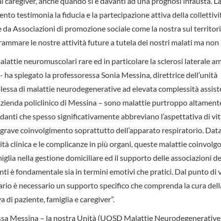
 al caregiver, anche quando si è davanti ad una prognosi infausta. L
o testimonia la fiducia e la partecipazione attiva della collettivi
re da Associazioni di promozione sociale come la nostra sul territor
rammare le nostre attività future a tutela dei nostri malati ma non 
alattie neuromuscolari rare ed in particolare la sclerosi laterale a
- ha spiegato la professoressa Sonia Messina, direttrice dell’unità
essa di malattie neurodegenerative ad elevata complessità assist
Azienda policlinico di Messina – sono malattie purtroppo altament
idanti che spesso significativamente abbreviano l’aspettativa di vi
 grave coinvolgimento soprattutto dell’apparato respiratorio. Data
ità clinica e le complicanze in più organi, queste malattie coinvolg
miglia nella gestione domiciliare ed il supporto delle associazioni de
nti è fondamentale sia in termini emotivi che pratici. Dal punto di 
ario è necessario un supporto specifico che comprenda la cura dell
 di paziente, famiglia e caregiver”.
essa Messina – la nostra Unità (UOSD Malattie Neurodegenerative