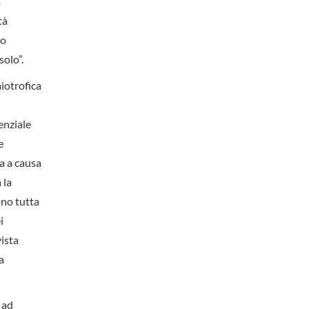
a
tà
io
solo”.
miotrofica
enziale
e
ta a causa
 la
ono tutta
i
vista
a
 ad