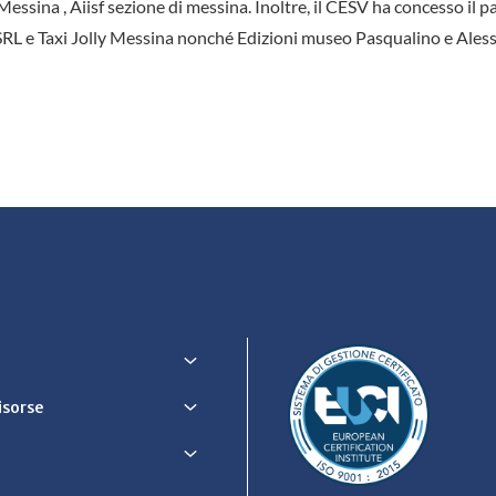
essina , Aiisf sezione di messina. Inoltre, il CESV ha concesso il p
a SRL e Taxi Jolly Messina nonché Edizioni museo Pasqualino e Ale
Risorse