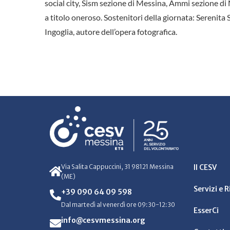
social city, Sism sezione di Messina, Ammi sezione di M
a titolo oneroso. Sostenitori della giornata: Serenit
Ingoglia, autore dell’opera fotografica.
Via Salita Cappuccini, 31 98121 Messina
Il CESV
(ME)
Servizi e 
+39 090 64 09 598
Dal martedì al venerdì ore 09:30-12:30
EsserCi
info@cesvmessina.org