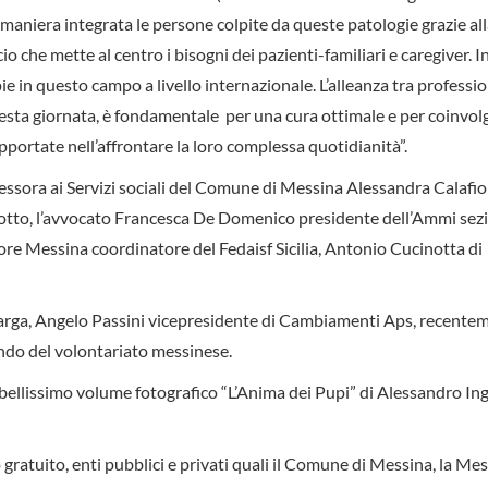
 maniera integrata le persone colpite da queste patologie grazie al
 che mette al centro i bisogni dei pazienti-familiari e caregiver. I
ie in questo campo a livello internazionale. L’alleanza tra professio
questa giornata, è fondamentale per una cura ottimale e per coinvol
supportate nell’affrontare la loro complessa quotidianità”.
sessora ai Servizi sociali del Comune di Messina Alessandra Calafior
iotto, l’avvocato Francesca De Domenico presidente dell’Ammi sez
ore Messina coordinatore del Fedaisf Sicilia, Antonio Cucinotta di
a targa, Angelo Passini vicepresidente di Cambiamenti Aps, recente
ndo del volontariato messinese.
bellissimo volume fotografico “L’Anima dei Pupi” di Alessandro Ing
 gratuito, enti pubblici e privati quali il Comune di Messina, la Me