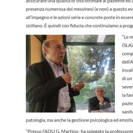
assicurare una qualità di vita ottimale al paziente ed
presenza numerosa dei messinesi (e non) a questo event
all’impegno e le azioni serie e concrete poste in esse
siciliano. È quindi con fiducia che continuiamo a prog
“Le m
(SLA)
compl
dell’
inval
di un
sever
la fa
pazie
sanit
patologia, ma anche la gestione psicologica ed emotiva
“Presso l’AOU G. Martino- ha spiegato la professor