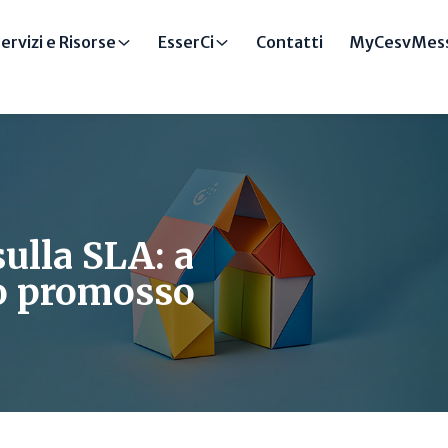
ervizi e Risorse
EsserCi
Contatti
MyCesvMess
ulla SLA: a
to promosso