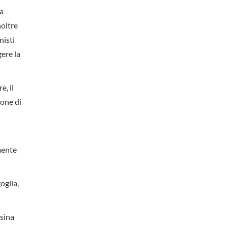
la
noltre
nisti
gere la
e, il
ione di
mente
oglia,
ssina