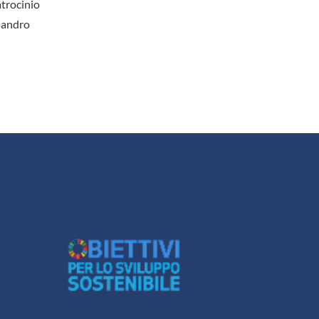
atrocinio
ssandro