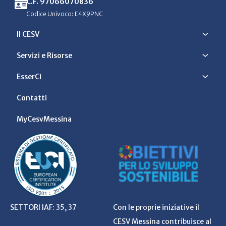
C.F. 97066070836
Codice Univoco: E4X9PNC
Il CESV
Servizi e Risorse
EsserCi
Contatti
MyCesvMessina
SETTORI IAF: 35, 37
Con le proprie iniziative il
CESV Messina contribuisce al