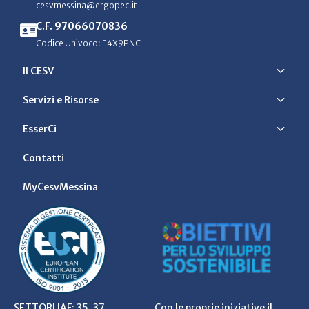
cesvmessina@ergopec.it
C.F. 97066070836
Codice Univoco: E4X9PNC
Il CESV
Servizi e Risorse
EsserCi
Contatti
MyCesvMessina
SETTORI IAF: 35, 37
Con le proprie iniziative il