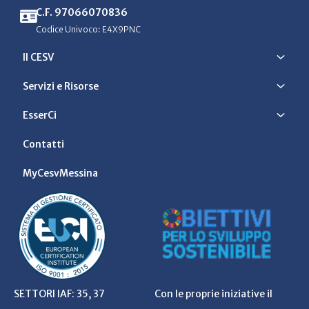
C.F. 97066070836
Codice Univoco: E4X9PNC
Il CESV
Servizi e Risorse
EsserCi
Contatti
MyCesvMessina
SETTORI IAF: 35, 37
Con le proprie iniziative il