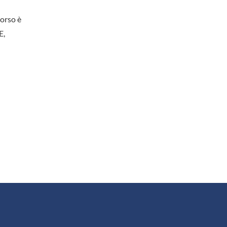
corso è
E,