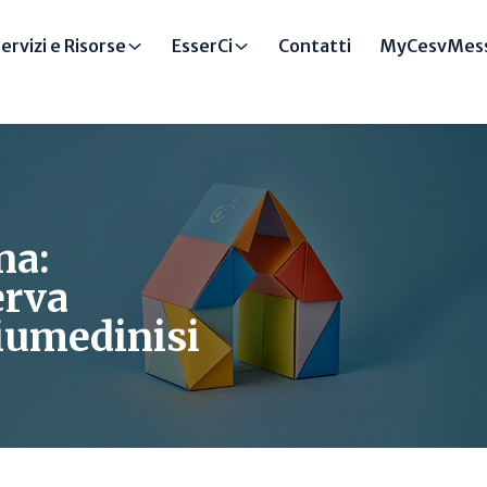
ervizi e Risorse
EsserCi
Contatti
MyCesvMess
na:
erva
Fiumedinisi