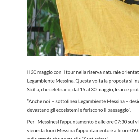
Il 30 maggio con il tour nella riserva naturale orient
Legambiente Messina. Questa volta la proposta si inse
Sicilia, che celebrano, dal 15 al 30 maggio, le aree prote
“Anche noi – sottolinea Legambiente Messina – desider
devastano gli ecosistemi e feriscono il paesaggio”.
Per i Messinesi l’appuntamento è alle ore 07:30 sul vi
viene da fuori Messina l’appuntamento è alle ore 09:0
sulla strada che porta alla “Santissima”.