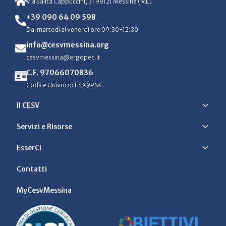
Via Salita Cappuccini, 31 98121 Messina (ME)
+39 090 64 09 598
Dal martedì al venerdì ore 09:30-12:30
info@cesvmessina.org
cesvmessina@ergopec.it
C.F. 97066070836
Codice Univoco: E4X9PNC
Il CESV
Servizi e Risorse
EsserCi
Contatti
MyCesvMessina