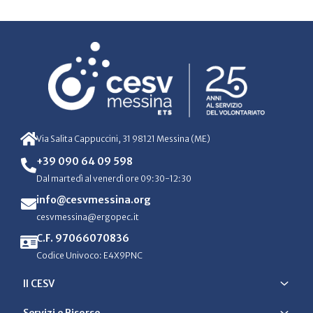
Via Salita Cappuccini, 31 98121 Messina (ME)
+39 090 64 09 598
Dal martedì al venerdì ore 09:30-12:30
info@cesvmessina.org
cesvmessina@ergopec.it
C.F. 97066070836
Codice Univoco: E4X9PNC
Il CESV
Servizi e Risorse