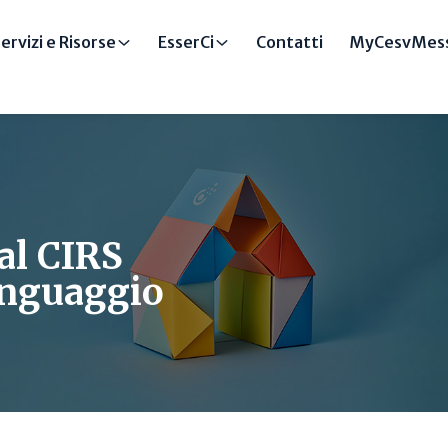
ervizi e Risorse
EsserCi
Contatti
MyCesvMess
al CIRS
linguaggio