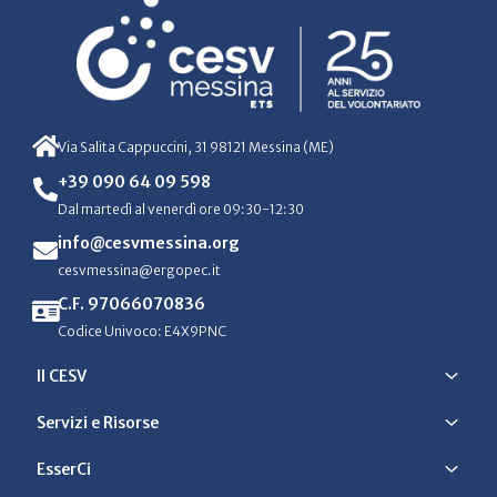
Via Salita Cappuccini, 31 98121 Messina (ME)
+39 090 64 09 598
Dal martedì al venerdì ore 09:30-12:30
info@cesvmessina.org
cesvmessina@ergopec.it
C.F. 97066070836
Codice Univoco: E4X9PNC
Il CESV
Servizi e Risorse
EsserCi